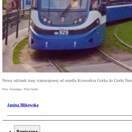
Nowy odcinek trasy tramwajowej od osiedla Krowodrza Górka do Górki Nar
Foto: Fotorzepa / Piotr Guzik
Janina Blikowska
Powiązane