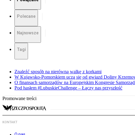
Polecane
Najnowsze
Tagi
Znaleźć sposób na nierówną walkę z korkami
W Kujawsko-Pomorskiem uczą się od gwiazd Doliny Krzemo
O finansach samorządów na Europejskim Kongresie Samorzą
Pod hasłem #LubuskieChallenge – Łączy nas przyszłość
Promowane treści
KONTAKT
O nas