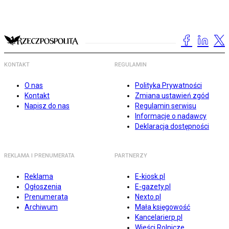
KONTAKT
REGULAMIN
O nas
Polityka Prywatności
Kontakt
Zmiana ustawień zgód
Napisz do nas
Regulamin serwisu
Informacje o nadawcy
Deklaracja dostępności
REKLAMA I PRENUMERATA
PARTNERZY
Reklama
E-kiosk.pl
Ogłoszenia
E-gazety.pl
Prenumerata
Nexto.pl
Archiwum
Mała księgowość
Kancelarierp.pl
Wieści Rolnicze