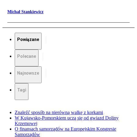
Michał Stankiewicz
Powiązane
Polecane
Najnowsze
Tagi
Znaleźć sposób na nierówną walkę z korkami
W Kujawsko-Pomorskiem uczą się od gwiazd Doliny
Krzemowej
O finansach samorządów na Europejskim Kongresie
Samorządów