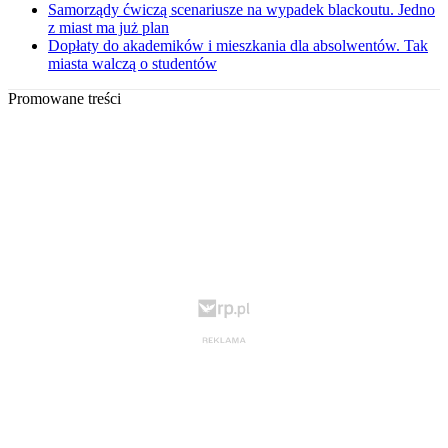
Samorządy ćwiczą scenariusze na wypadek blackoutu. Jedno
z miast ma już plan
Dopłaty do akademików i mieszkania dla absolwentów. Tak
miasta walczą o studentów
Promowane treści