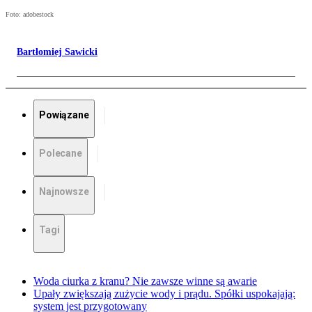
Foto: adobestock
Bartłomiej Sawicki
Powiązane
Polecane
Najnowsze
Tagi
Woda ciurka z kranu? Nie zawsze winne są awarie
Upały zwiększają zużycie wody i prądu. Spółki uspokajają:
system jest przygotowany