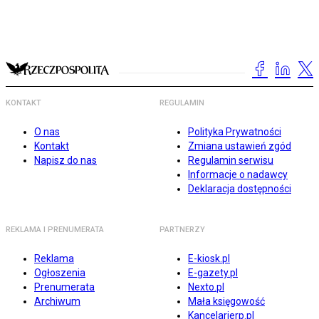
KONTAKT
REGULAMIN
O nas
Polityka Prywatności
Kontakt
Zmiana ustawień zgód
Napisz do nas
Regulamin serwisu
Informacje o nadawcy
Deklaracja dostępności
REKLAMA I PRENUMERATA
PARTNERZY
Reklama
E-kiosk.pl
Ogłoszenia
E-gazety.pl
Prenumerata
Nexto.pl
Archiwum
Mała księgowość
Kancelarierp.pl