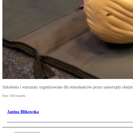
Szkolenia i warsztaty organizowane dla mieszkańców przez samorządy obejmu
Foto: UD Ursynów
Janina Blikowska