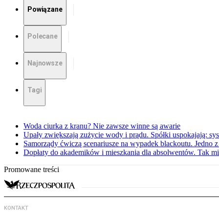
Powiązane
Polecane
Najnowsze
Tagi
Woda ciurka z kranu? Nie zawsze winne są awarie
Upały zwiększają zużycie wody i prądu. Spółki uspokajają: sy
Samorządy ćwiczą scenariusze na wypadek blackoutu. Jedno z 
Dopłaty do akademików i mieszkania dla absolwentów. Tak mi
Promowane treści
KONTAKT