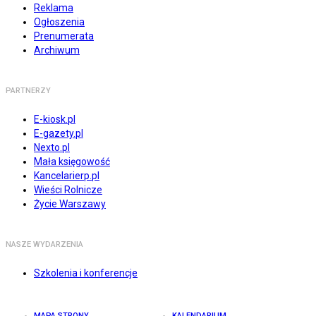
Reklama
Ogłoszenia
Prenumerata
Archiwum
PARTNERZY
E-kiosk.pl
E-gazety.pl
Nexto.pl
Mała księgowość
Kancelarierp.pl
Wieści Rolnicze
Życie Warszawy
NASZE WYDARZENIA
Szkolenia i konferencje
MAPA STRONY
KALENDARIUM