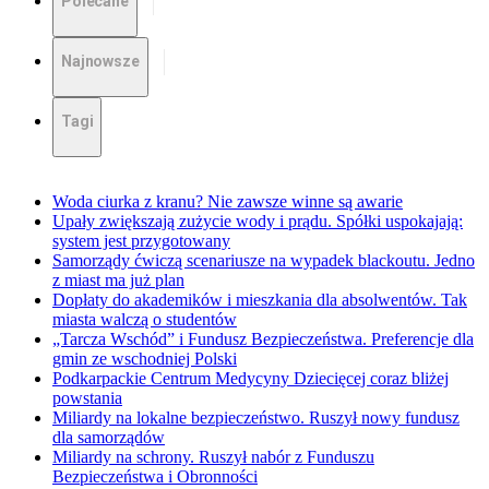
Polecane
Najnowsze
Tagi
Woda ciurka z kranu? Nie zawsze winne są awarie
Upały zwiększają zużycie wody i prądu. Spółki uspokajają:
system jest przygotowany
Samorządy ćwiczą scenariusze na wypadek blackoutu. Jedno
z miast ma już plan
Dopłaty do akademików i mieszkania dla absolwentów. Tak
miasta walczą o studentów
„Tarcza Wschód” i Fundusz Bezpieczeństwa. Preferencje dla
gmin ze wschodniej Polski
Podkarpackie Centrum Medycyny Dziecięcej coraz bliżej
powstania
Miliardy na lokalne bezpieczeństwo. Ruszył nowy fundusz
dla samorządów
Miliardy na schrony. Ruszył nabór z Funduszu
Bezpieczeństwa i Obronności