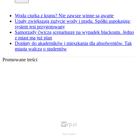
Woda ciurka z kranu? Nie zawsze winne są awarie
Upały zwiększają zużycie wody i prądu. Spółki uspokajają:
system jest przygotowany
Samorządy ćwiczą scenariusze na wypadek blackoutu. Jedno
z miast ma już plan
Dopłaty do akademików i mieszkania dla absolwentów. Tak
miasta walczą o studentów
Promowane treści