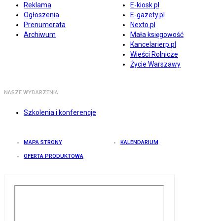
Reklama
E-kiosk.pl
Ogłoszenia
E-gazety.pl
Prenumerata
Nexto.pl
Archiwum
Mała księgowość
Kancelarierp.pl
Wieści Rolnicze
Życie Warszawy
NASZE WYDARZENIA
Szkolenia i konferencje
MAPA STRONY
KALENDARIUM
OFERTA PRODUKTOWA