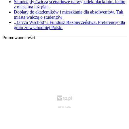
Samorządy ćwiczą scenariusze na wypadek blackoutu. Jedno
z miast ma już plan
Dopłaty do akademików i mieszkania dla absolwentów. Tak
miasta walczą o studentów
„Tarcza Wschód” i Fundusz Bezpieczeństwa. Preferencje dla
gmin ze wschodniej Polski
Promowane treści