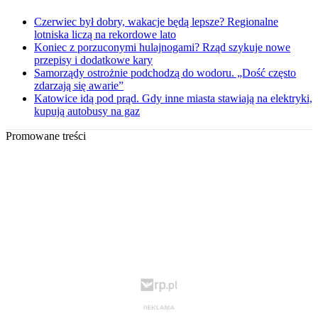
Czerwiec był dobry, wakacje będą lepsze? Regionalne
lotniska liczą na rekordowe lato
Koniec z porzuconymi hulajnogami? Rząd szykuje nowe
przepisy i dodatkowe kary
Samorządy ostrożnie podchodzą do wodoru. „Dość często
zdarzają się awarie”
Katowice idą pod prąd. Gdy inne miasta stawiają na elektryki,
kupują autobusy na gaz
Promowane treści