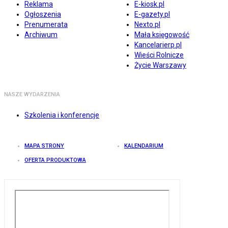
Reklama
E-kiosk.pl
Ogłoszenia
E-gazety.pl
Prenumerata
Nexto.pl
Archiwum
Mała księgowość
Kancelarierp.pl
Wieści Rolnicze
Życie Warszawy
NASZE WYDARZENIA
Szkolenia i konferencje
MAPA STRONY
KALENDARIUM
OFERTA PRODUKTOWA