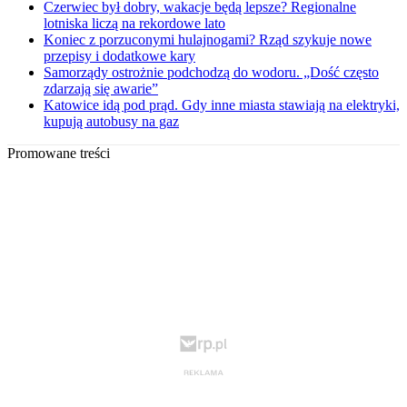
Czerwiec był dobry, wakacje będą lepsze? Regionalne
lotniska liczą na rekordowe lato
Koniec z porzuconymi hulajnogami? Rząd szykuje nowe
przepisy i dodatkowe kary
Samorządy ostrożnie podchodzą do wodoru. „Dość często
zdarzają się awarie”
Katowice idą pod prąd. Gdy inne miasta stawiają na elektryki,
kupują autobusy na gaz
Promowane treści