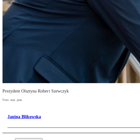
Prezydent Olsztyna Robert Szewczyk
Foto: mat. pras.
Janina Blikowska