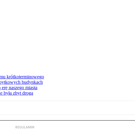
jmu krótkoterminowego
abytkowych budynkach
 erę naszego miasta
e była zbyt droga
REGULAMIN