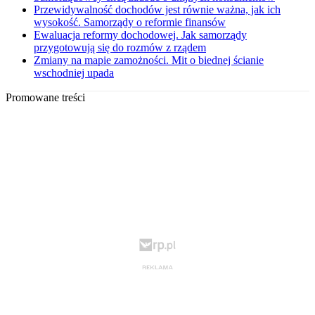
Przewidywalność dochodów jest równie ważna, jak ich
wysokość. Samorządy o reformie finansów
Ewaluacja reformy dochodowej. Jak samorządy
przygotowują się do rozmów z rządem
Zmiany na mapie zamożności. Mit o biednej ścianie
wschodniej upada
Promowane treści