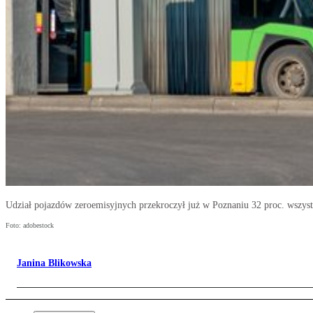
Udział pojazdów zeroemisyjnych przekroczył już w Poznaniu 32 proc. wszys
Foto: adobestock
Janina Blikowska