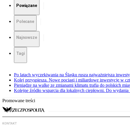
Powiązane
Polecane
Najnowsze
Tagi
Po latach wyczekiwania na Śląsku rusza najważniejsza inwest
Kolej przyspiesza. Nowe pociągi i miliardowe inwestycje w czt
Pieniądze na walkę ze zmianami klimatu trafią do polskich mias
Kolejne źródło wsparcia dla lokalnych ciepłowni. Do wydania 
Promowane treści
KONTAKT