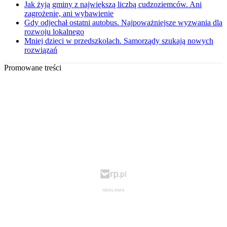
Jak żyją gminy z największą liczbą cudzoziemców. Ani
zagrożenie, ani wybawienie
Gdy odjechał ostatni autobus. Najpoważniejsze wyzwania dla
rozwoju lokalnego
Mniej dzieci w przedszkolach. Samorządy szukają nowych
rozwiązań
Promowane treści