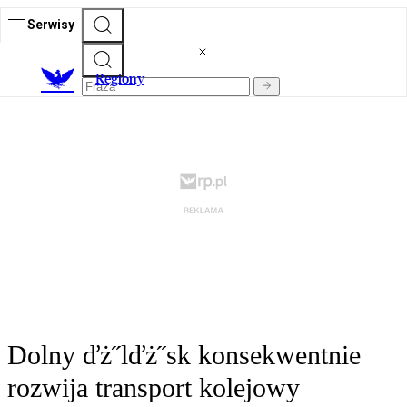
Serwisy
R
egiony
Dolny ďż˝lďż˝sk konsekwentnie
rozwija transport kolejowy