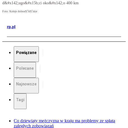
d&#x142;ugo&#x15b;ci oko&#x142;o 400 km
Foto: Koleje dolnoďż˝lďż˝skie
rp.pl
Powiązane
Polecane
Najnowsze
Tagi
Co dziewiąty mężczyzna w kraju ma problemy ze spłatą
zaległych zobowiązań