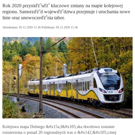
Rok 2020 przyniďż˝sďż˝ kluczowe zmiany na mapie kolejowej
regionu. Samorzďż˝d wojewďż˝dztwa przejmuje i uruchamia nowe
linie oraz unowoczeďż˝nia tabor.
Aktualizacja:
05.12.2020 11:36
Publikacja:
05.12.2020 11:36
Kolejowa mapa Dolnego &#x15a;l&#x105;ska docelowo zostanie
rozszerzona o ponad 20 regionalnych tras o &#x142;&#x105;cznej