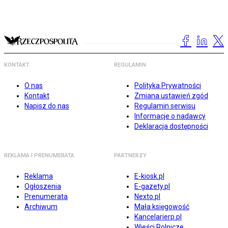
KONTAKT
REGULAMIN
O nas
Polityka Prywatności
Kontakt
Zmiana ustawień zgód
Napisz do nas
Regulamin serwisu
Informacje o nadawcy
Deklaracja dostępności
REKLAMA I PRENUMERATA
PARTNERZY
Reklama
E-kiosk.pl
Ogłoszenia
E-gazety.pl
Prenumerata
Nexto.pl
Archiwum
Mała księgowość
Kancelarierp.pl
Wieści Rolnicze