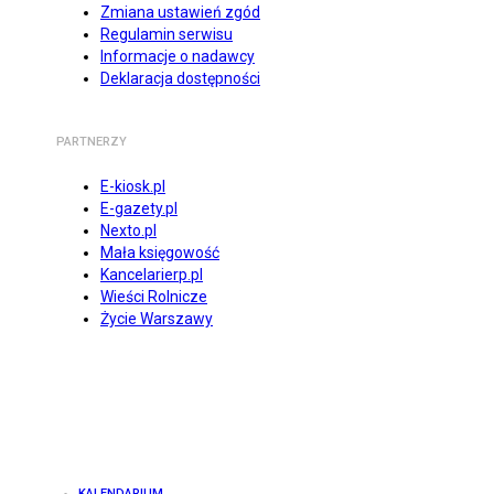
Zmiana ustawień zgód
Regulamin serwisu
Informacje o nadawcy
Deklaracja dostępności
PARTNERZY
E-kiosk.pl
E-gazety.pl
Nexto.pl
Mała księgowość
Kancelarierp.pl
Wieści Rolnicze
Życie Warszawy
KALENDARIUM