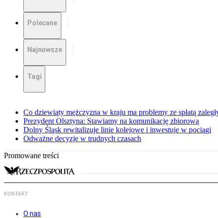
Polecane
Najnowsze
Tagi
Co dziewiąty mężczyzna w kraju ma problemy ze spłatą zaleg
Prezydent Olsztyna: Stawiamy na komunikację zbiorową
Dolny Śląsk rewitalizuje linie kolejowe i inwestuje w pociągi
Odważne decyzje w trudnych czasach
Promowane treści
KONTAKT
O nas