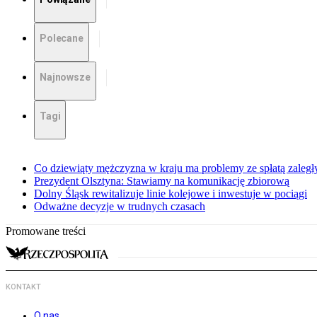
Polecane
Najnowsze
Tagi
Co dziewiąty mężczyzna w kraju ma problemy ze spłatą zaleg
Prezydent Olsztyna: Stawiamy na komunikację zbiorową
Dolny Śląsk rewitalizuje linie kolejowe i inwestuje w pociągi
Odważne decyzje w trudnych czasach
Promowane treści
KONTAKT
O nas