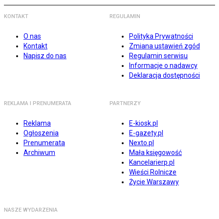
KONTAKT
REGULAMIN
O nas
Polityka Prywatności
Kontakt
Zmiana ustawień zgód
Napisz do nas
Regulamin serwisu
Informacje o nadawcy
Deklaracja dostępności
REKLAMA I PRENUMERATA
PARTNERZY
Reklama
E-kiosk.pl
Ogłoszenia
E-gazety.pl
Prenumerata
Nexto.pl
Archiwum
Mała księgowość
Kancelarierp.pl
Wieści Rolnicze
Życie Warszawy
NASZE WYDARZENIA