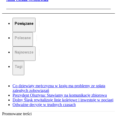
Powiązane
Polecane
Najnowsze
Tagi
Co dziewiąty mężczyzna w kraju ma problemy ze spłatą
zaległych zobowiązań
Prezydent Olsztyna: Stawiamy na komunikację zbiorową
Dolny Śląsk rewitalizuje linie kolejowe i inwestuje w pociągi
Odważne decyzje w trudnych czasach
Promowane treści