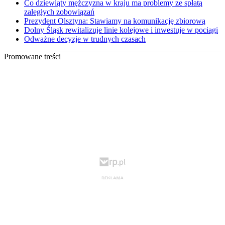
Co dziewiąty mężczyzna w kraju ma problemy ze spłatą
zaległych zobowiązań
Prezydent Olsztyna: Stawiamy na komunikację zbiorową
Dolny Śląsk rewitalizuje linie kolejowe i inwestuje w pociągi
Odważne decyzje w trudnych czasach
Promowane treści