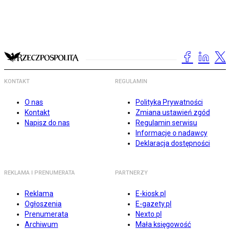
KONTAKT
REGULAMIN
O nas
Polityka Prywatności
Kontakt
Zmiana ustawień zgód
Napisz do nas
Regulamin serwisu
Informacje o nadawcy
Deklaracja dostępności
REKLAMA I PRENUMERATA
PARTNERZY
Reklama
E-kiosk.pl
Ogłoszenia
E-gazety.pl
Prenumerata
Nexto.pl
Archiwum
Mała księgowość