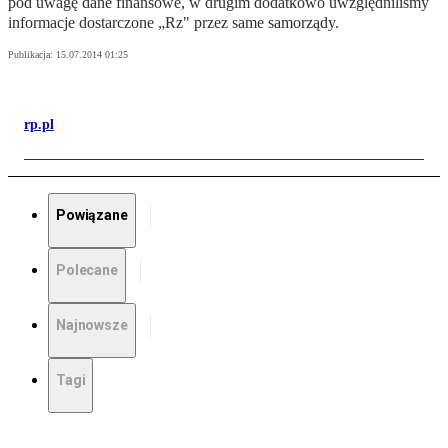
pod uwagę dane finansowe, w drugim dodatkowo uwzględniliśmy
informacje dostarczone „Rz" przez same samorządy.
Publikacja:
15.07.2014 01:25
rp.pl
Powiązane
Polecane
Najnowsze
Tagi