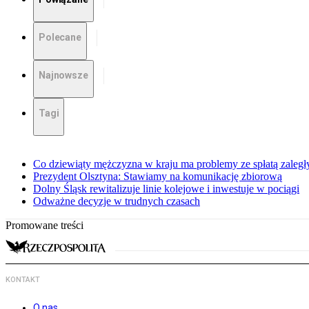
Polecane
Najnowsze
Tagi
Co dziewiąty mężczyzna w kraju ma problemy ze spłatą zaleg
Prezydent Olsztyna: Stawiamy na komunikację zbiorową
Dolny Śląsk rewitalizuje linie kolejowe i inwestuje w pociągi
Odważne decyzje w trudnych czasach
Promowane treści
KONTAKT
O nas