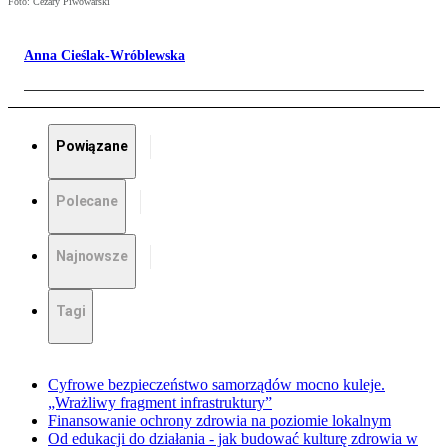
Foto: Cezary Piwowarski
Anna Cieślak-Wróblewska
Powiązane
Polecane
Najnowsze
Tagi
Cyfrowe bezpieczeństwo samorządów mocno kuleje.
„Wrażliwy fragment infrastruktury”
Finansowanie ochrony zdrowia na poziomie lokalnym
Od edukacji do działania - jak budować kulturę zdrowia w