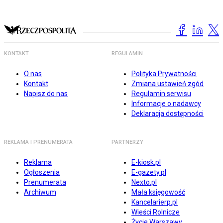
KONTAKT
REGULAMIN
O nas
Polityka Prywatności
Kontakt
Zmiana ustawień zgód
Napisz do nas
Regulamin serwisu
Informacje o nadawcy
Deklaracja dostępności
REKLAMA I PRENUMERATA
PARTNERZY
Reklama
E-kiosk.pl
Ogłoszenia
E-gazety.pl
Prenumerata
Nexto.pl
Archiwum
Mała księgowość
Kancelarierp.pl
Wieści Rolnicze
Życie Warszawy