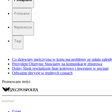
Polecane
Najnowsze
Tagi
Co dziewiąty mężczyzna w kraju ma problemy ze spłatą zaleg
Prezydent Olsztyna: Stawiamy na komunikację zbiorową
Dolny Śląsk rewitalizuje linie kolejowe i inwestuje w pociągi
Odważne decyzje w trudnych czasach
Promowane treści
KONTAKT
O nas