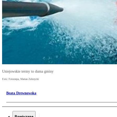
Uniejowskie termy to duma gminy
Foto: Fotorzepa, Marian Zubrzycki
Beata Drewnowska
Powiązane