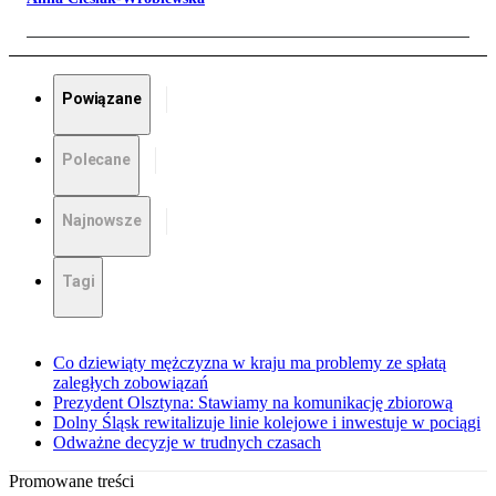
Powiązane
Polecane
Najnowsze
Tagi
Co dziewiąty mężczyzna w kraju ma problemy ze spłatą
zaległych zobowiązań
Prezydent Olsztyna: Stawiamy na komunikację zbiorową
Dolny Śląsk rewitalizuje linie kolejowe i inwestuje w pociągi
Odważne decyzje w trudnych czasach
Promowane treści