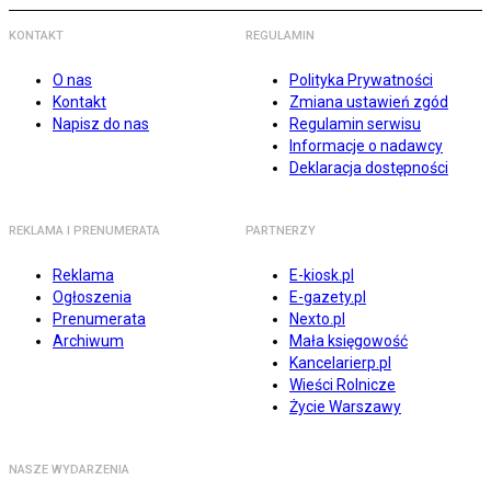
KONTAKT
REGULAMIN
O nas
Polityka Prywatności
Kontakt
Zmiana ustawień zgód
Napisz do nas
Regulamin serwisu
Informacje o nadawcy
Deklaracja dostępności
REKLAMA I PRENUMERATA
PARTNERZY
Reklama
E-kiosk.pl
Ogłoszenia
E-gazety.pl
Prenumerata
Nexto.pl
Archiwum
Mała księgowość
Kancelarierp.pl
Wieści Rolnicze
Życie Warszawy
NASZE WYDARZENIA