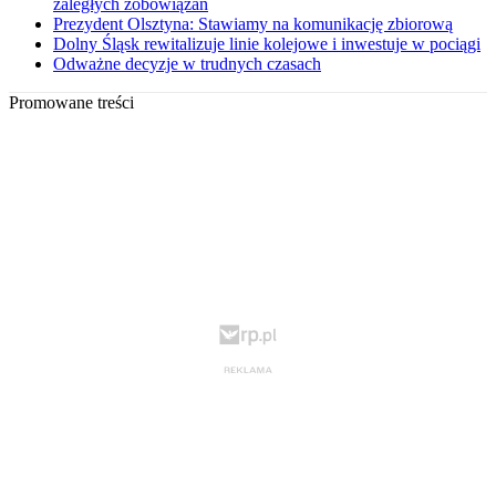
zaległych zobowiązań
Prezydent Olsztyna: Stawiamy na komunikację zbiorową
Dolny Śląsk rewitalizuje linie kolejowe i inwestuje w pociągi
Odważne decyzje w trudnych czasach
Promowane treści