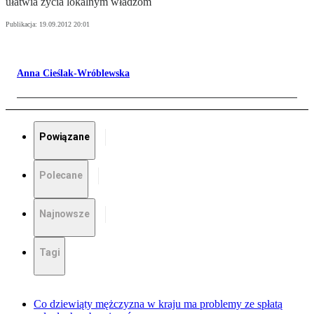
ułatwia życia lokalnym władzom
Publikacja:
19.09.2012 20:01
Anna Cieślak-Wróblewska
Powiązane
Polecane
Najnowsze
Tagi
Co dziewiąty mężczyzna w kraju ma problemy ze spłatą