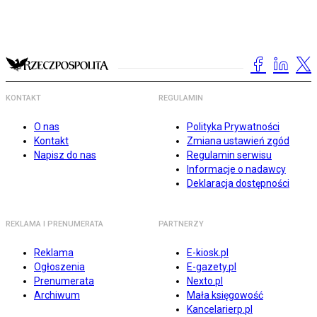
KONTAKT
REGULAMIN
O nas
Polityka Prywatności
Kontakt
Zmiana ustawień zgód
Napisz do nas
Regulamin serwisu
Informacje o nadawcy
Deklaracja dostępności
REKLAMA I PRENUMERATA
PARTNERZY
Reklama
E-kiosk.pl
Ogłoszenia
E-gazety.pl
Prenumerata
Nexto.pl
Archiwum
Mała księgowość
Kancelarierp.pl