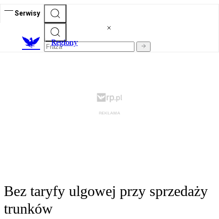
Serwisy
R
egiony
Bez taryfy ulgowej przy sprzedaży
trunków