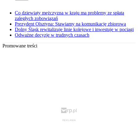
Co dziewiąty mężczyzna w kraju ma problemy ze spłatą
zaległych zobowiązań
Prezydent Olsztyna: Stawiamy na komunikację zbiorową
Dolny Śląsk rewitalizuje linie kolejowe i inwestuje w pociągi
Odważne decyzje w trudnych czasach
Promowane treści