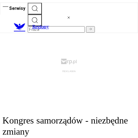
Serwisy
R
egiony
Kongres samorządów - niezbędne
zmiany