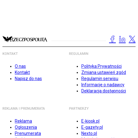
KONTAKT
REGULAMIN
O nas
Polityka Prywatności
Kontakt
Zmiana ustawień zgód
Napisz do nas
Regulamin serwisu
Informacje o nadawcy
Deklaracja dostępności
REKLAMA I PRENUMERATA
PARTNERZY
Reklama
E-kiosk.pl
Ogłoszenia
E-gazety.pl
Prenumerata
Nexto.pl