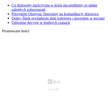
Co dziewiąty mężczyzna w kraju ma problemy ze spłatą
zaległych zobowiązań
Prezydent Olsztyna: Stawiamy na komunikację zbiorową
Dolny Śląsk rewitalizuje linie kolejowe i inwestuje w pociągi
Odważne decyzje w trudnych czasach
Promowane treści