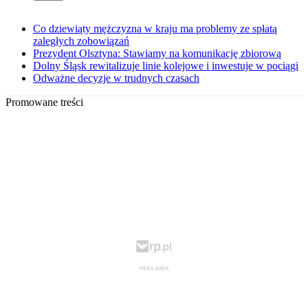
Co dziewiąty mężczyzna w kraju ma problemy ze spłatą
zaległych zobowiązań
Prezydent Olsztyna: Stawiamy na komunikację zbiorową
Dolny Śląsk rewitalizuje linie kolejowe i inwestuje w pociągi
Odważne decyzje w trudnych czasach
Promowane treści