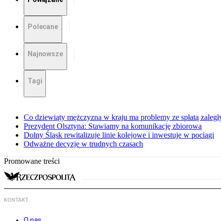
Polecane
Najnowsze
Tagi
Co dziewiąty mężczyzna w kraju ma problemy ze spłatą zaleg
Prezydent Olsztyna: Stawiamy na komunikację zbiorową
Dolny Śląsk rewitalizuje linie kolejowe i inwestuje w pociągi
Odważne decyzje w trudnych czasach
Promowane treści
KONTAKT
O nas