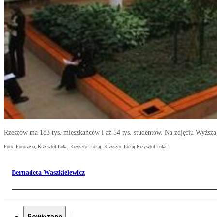
Rzeszów ma 183 tys. mieszkańców i aż 54 tys. studentów. Na zdjęciu Wyższa 
Foto: Fotorzepa, Krzysztof Łokaj Krzysztof Łokaj, Krzysztof Łokaj Krzysztof Łokaj
Bernadeta Waszkielewicz
Powiązane