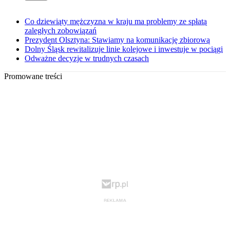
Co dziewiąty mężczyzna w kraju ma problemy ze spłatą
zaległych zobowiązań
Prezydent Olsztyna: Stawiamy na komunikację zbiorową
Dolny Śląsk rewitalizuje linie kolejowe i inwestuje w pociągi
Odważne decyzje w trudnych czasach
Promowane treści