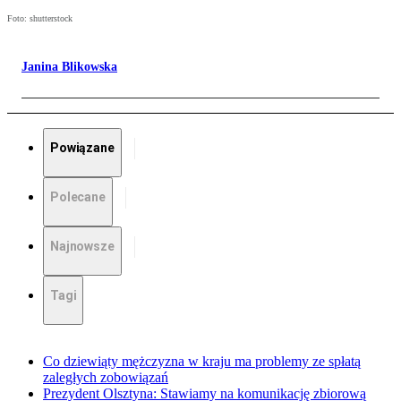
Foto: shutterstock
Janina Blikowska
Powiązane
Polecane
Najnowsze
Tagi
Co dziewiąty mężczyzna w kraju ma problemy ze spłatą
zaległych zobowiązań
Prezydent Olsztyna: Stawiamy na komunikację zbiorową