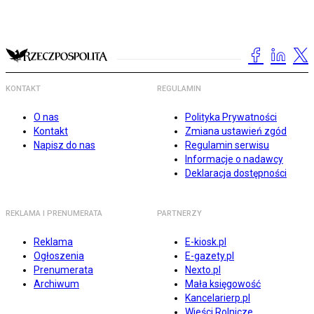
KONTAKT
REGULAMIN
O nas
Polityka Prywatności
Kontakt
Zmiana ustawień zgód
Napisz do nas
Regulamin serwisu
Informacje o nadawcy
Deklaracja dostępności
REKLAMA I PRENUMERATA
PARTNERZY
Reklama
E-kiosk.pl
Ogłoszenia
E-gazety.pl
Prenumerata
Nexto.pl
Archiwum
Mała księgowość
Kancelarierp.pl
Wieści Rolnicze