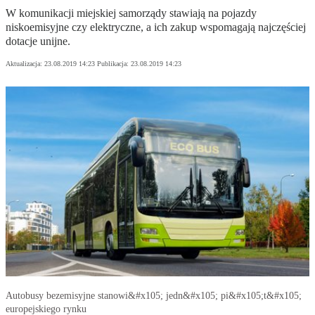
W komunikacji miejskiej samorządy stawiają na pojazdy
niskoemisyjne czy elektryczne, a ich zakup wspomagają najczęściej
dotacje unijne.
Aktualizacja:
23.08.2019 14:23
Publikacja:
23.08.2019 14:23
Autobusy bezemisyjne stanowi&#x105; jedn&#x105; pi&#x105;t&#x105;
europejskiego rynku