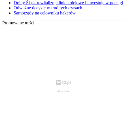
Dolny Śląsk rewitalizuje linie kolejowe i inwestuje w pociągi
Odważne decyzje w trudnych czasach
Samorządy na celowniku hakerów
Promowane treści