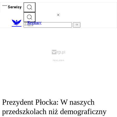
Serwisy
R
egiony
Prezydent Płocka: W naszych
przedszkolach niż demograficzny