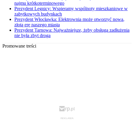
najmu krótkoterminowego
Prezydent Legnicy: Wspieramy wspólnoty mieszkaniowe w
zabytkowych budynkach
Prezydent Włocławka: Elektrownia może otworzyć nową,
złotą erę naszego miasta
Prezydent Tarnowa: Najważniejsze, żeby obsługa zadłużenia
nie była zbyt droga
Promowane treści