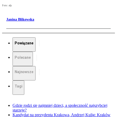
Foto: afp
Janina Blikowska
Powiązane
Polecane
Najnowsze
Tagi
Gdzie rodzi się najmniej dzieci, a społeczność najszybciej
starzeje?
Kandydat na prezydenta Krakowa, Andrzej Kulig: Kraków