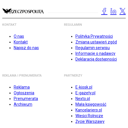
KONTAKT
REGULAMIN
O nas
Polityka Prywatności
Kontakt
Zmiana ustawień zgód
Napisz do nas
Regulamin serwisu
Informacje o nadawcy
Deklaracja dostępności
REKLAMA I PRENUMERATA
PARTNERZY
Reklama
E-kiosk.pl
Ogłoszenia
E-gazety.pl
Prenumerata
Nexto.pl
Archiwum
Mała księgowość
Kancelarierp.pl
Wieści Rolnicze
Życie Warszawy