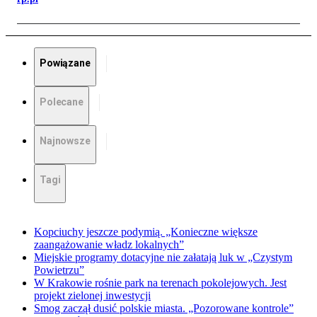
Powiązane
Polecane
Najnowsze
Tagi
Kopciuchy jeszcze podymią. „Konieczne większe
zaangażowanie władz lokalnych”
Miejskie programy dotacyjne nie załatają luk w „Czystym
Powietrzu”
W Krakowie rośnie park na terenach pokolejowych. Jest
projekt zielonej inwestycji
Smog zaczął dusić polskie miasta. „Pozorowane kontrole”