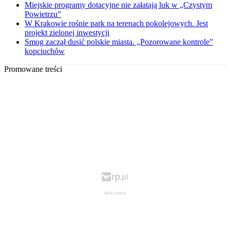
Miejskie programy dotacyjne nie załatają luk w „Czystym
Powietrzu”
W Krakowie rośnie park na terenach pokolejowych. Jest
projekt zielonej inwestycji
Smog zaczął dusić polskie miasta. „Pozorowane kontrole”
kopciuchów
Promowane treści