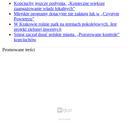
Kopciuchy jeszcze podymią. „Konieczne większe
zaangażowanie władz lokalnych”
Miejskie programy dotacyjne nie załatają luk w „Czystym
Powietrzu”
W Krakowie rośnie park na terenach pokolejowych. Jest
projekt zielonej inwestycji
Smog zaczął dusić polskie miasta. „Pozorowane kontrole”
kopciuchów
Promowane treści