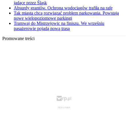
jadące przez Śląsk
Absurdy grantów. Ochrona wodociągów trafiła na rafę
Tak miasta chcą rozwiązać problem parkowania. Powstają
nowe wielopoziomowe parkingi
Tramwaj do Mistrzejowic na finiszu. We wrześniu
pasażerowie pojadą nową trasą
Promowane treści