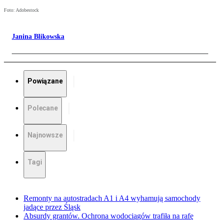
Foto: Adobestock
Janina Blikowska
Powiązane
Polecane
Najnowsze
Tagi
Remonty na autostradach A1 i A4 wyhamują samochody
jadące przez Śląsk
Absurdy grantów. Ochrona wodociągów trafiła na rafę