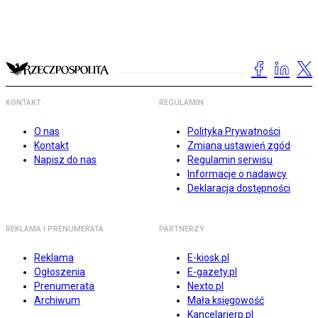
KONTAKT
REGULAMIN
O nas
Polityka Prywatności
Kontakt
Zmiana ustawień zgód
Napisz do nas
Regulamin serwisu
Informacje o nadawcy
Deklaracja dostępności
REKLAMA I PRENUMERATA
PARTNERZY
Reklama
E-kiosk.pl
Ogłoszenia
E-gazety.pl
Prenumerata
Nexto.pl
Archiwum
Mała księgowość
Kancelarierp.pl