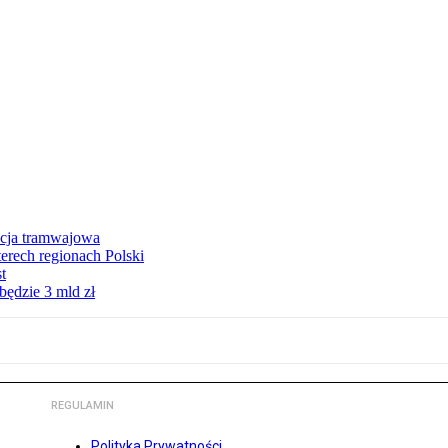
ycja tramwajowa
erech regionach Polski
t
będzie 3 mld zł
REGULAMIN
Polityka Prywatności