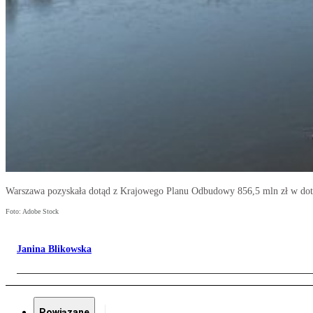
Warszawa pozyskała dotąd z Krajowego Planu Odbudowy 856,5 mln zł w dota
Foto: Adobe Stock
Janina Blikowska
Powiązane