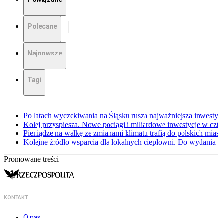
Polecane
Najnowsze
Tagi
Po latach wyczekiwania na Śląsku rusza najważniejsza inwest
Kolej przyspiesza. Nowe pociągi i miliardowe inwestycje w czt
Pieniądze na walkę ze zmianami klimatu trafią do polskich mias
Kolejne źródło wsparcia dla lokalnych ciepłowni. Do wydania 
Promowane treści
KONTAKT
O nas