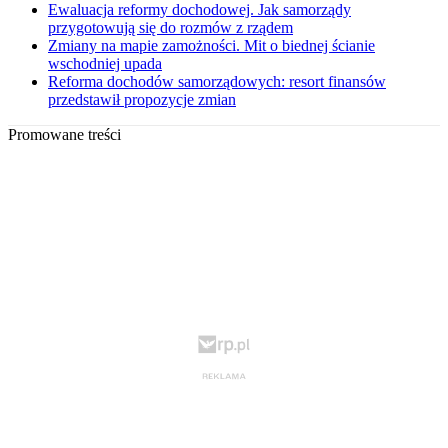
Ewaluacja reformy dochodowej. Jak samorządy
przygotowują się do rozmów z rządem
Zmiany na mapie zamożności. Mit o biednej ścianie
wschodniej upada
Reforma dochodów samorządowych: resort finansów
przedstawił propozycje zmian
Promowane treści