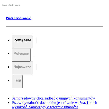
Foto: shutterstock
Piotr Skwirowski
Powiązane
Polecane
Najnowsze
Tagi
Samorządowcy chcą zadbać o unijnych konsumentów
Przewidywalność dochodów jest równie ważna, jak ich
wysokość. Samorządy o reformie finansów