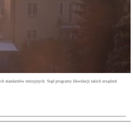
ch standardów emisyjnych. Stąd programy likwidacji takich urządzeń