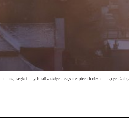
mocą węgla i innych paliw stałych, często w piecach niespełniających żadny