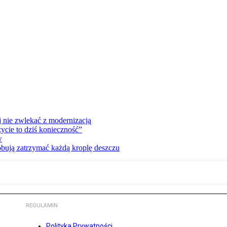
 nie zwlekać z modernizacją
cie to dziś konieczność”
w
bują zatrzymać każdą kroplę deszczu
REGULAMIN
Polityka Prywatności