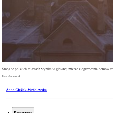
Smog w polskich miastach wynika w głównej mierze z ogrzewania domów za po
Foto: shutterstock
Anna Cieślak-Wróblewska
Powiązane