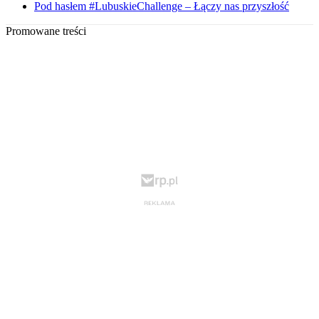
Pod hasłem #LubuskieChallenge – Łączy nas przyszłość
Promowane treści