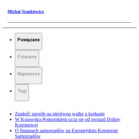
Michał Stankiewicz
Powiązane
Polecane
Najnowsze
Tagi
Znaleźć sposób na nierówną walkę z korkami
W Kujawsko-Pomorskiem uczą się od gwiazd Doliny
Krzemowej
O finansach samorządów na Europejskim Kongresie
Samorządów