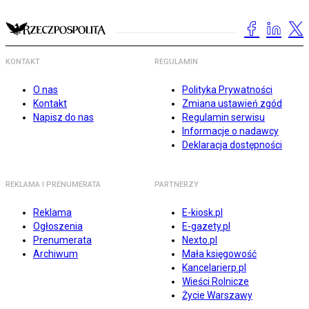
KONTAKT
REGULAMIN
O nas
Polityka Prywatności
Kontakt
Zmiana ustawień zgód
Napisz do nas
Regulamin serwisu
Informacje o nadawcy
Deklaracja dostępności
REKLAMA I PRENUMERATA
PARTNERZY
Reklama
E-kiosk.pl
Ogłoszenia
E-gazety.pl
Prenumerata
Nexto.pl
Archiwum
Mała księgowość
Kancelarierp.pl
Wieści Rolnicze
Życie Warszawy