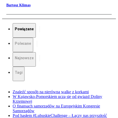
Bartosz Klimas
Powiązane
Polecane
Najnowsze
Tagi
Znaleźć sposób na nierówną walkę z korkami
W Kujawsko-Pomorskiem uczą się od gwiazd Doliny
Krzemowej
O finansach samorządów na Europejskim Kongresie
Samorządów
Pod hasłem #LubuskieChallenge – Łączy nas przyszłość