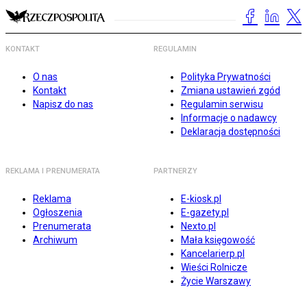
KONTAKT
REGULAMIN
O nas
Polityka Prywatności
Kontakt
Zmiana ustawień zgód
Napisz do nas
Regulamin serwisu
Informacje o nadawcy
Deklaracja dostępności
REKLAMA I PRENUMERATA
PARTNERZY
Reklama
E-kiosk.pl
Ogłoszenia
E-gazety.pl
Prenumerata
Nexto.pl
Archiwum
Mała księgowość
Kancelarierp.pl
Wieści Rolnicze
Życie Warszawy