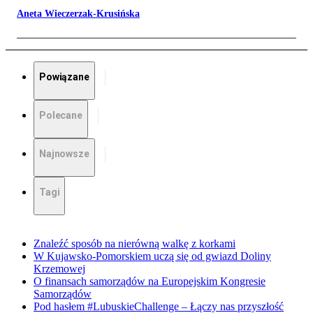
Aneta Wieczerzak-Krusińska
Powiązane
Polecane
Najnowsze
Tagi
Znaleźć sposób na nierówną walkę z korkami
W Kujawsko-Pomorskiem uczą się od gwiazd Doliny
Krzemowej
O finansach samorządów na Europejskim Kongresie
Samorządów
Pod hasłem #LubuskieChallenge – Łączy nas przyszłość