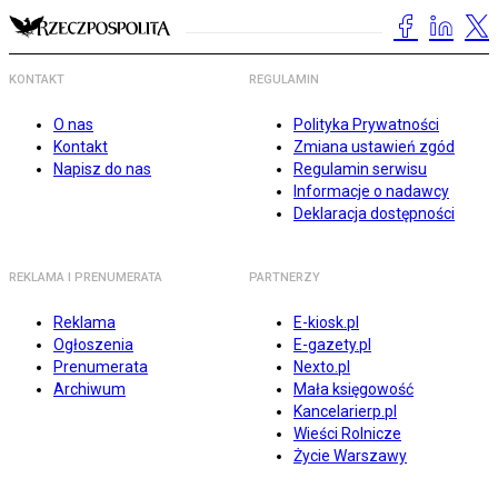
KONTAKT
REGULAMIN
O nas
Polityka Prywatności
Kontakt
Zmiana ustawień zgód
Napisz do nas
Regulamin serwisu
Informacje o nadawcy
Deklaracja dostępności
REKLAMA I PRENUMERATA
PARTNERZY
Reklama
E-kiosk.pl
Ogłoszenia
E-gazety.pl
Prenumerata
Nexto.pl
Archiwum
Mała księgowość
Kancelarierp.pl
Wieści Rolnicze
Życie Warszawy