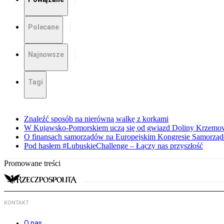
Polecane
Najnowsze
Tagi
Znaleźć sposób na nierówną walkę z korkami
W Kujawsko-Pomorskiem uczą się od gwiazd Doliny Krzemo
O finansach samorządów na Europejskim Kongresie Samorzą
Pod hasłem #LubuskieChallenge – Łączy nas przyszłość
Promowane treści
KONTAKT
O nas