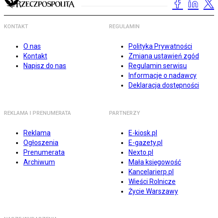
KONTAKT
REGULAMIN
O nas
Polityka Prywatności
Kontakt
Zmiana ustawień zgód
Napisz do nas
Regulamin serwisu
Informacje o nadawcy
Deklaracja dostępności
REKLAMA I PRENUMERATA
PARTNERZY
Reklama
E-kiosk.pl
Ogłoszenia
E-gazety.pl
Prenumerata
Nexto.pl
Archiwum
Mała księgowość
Kancelarierp.pl
Wieści Rolnicze
Życie Warszawy