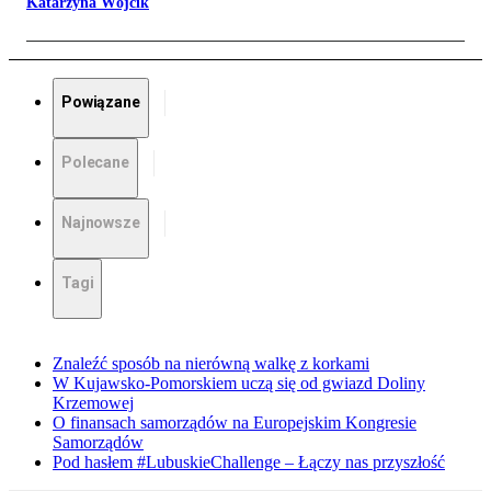
Katarzyna Wójcik
Powiązane
Polecane
Najnowsze
Tagi
Znaleźć sposób na nierówną walkę z korkami
W Kujawsko-Pomorskiem uczą się od gwiazd Doliny
Krzemowej
O finansach samorządów na Europejskim Kongresie
Samorządów
Pod hasłem #LubuskieChallenge – Łączy nas przyszłość