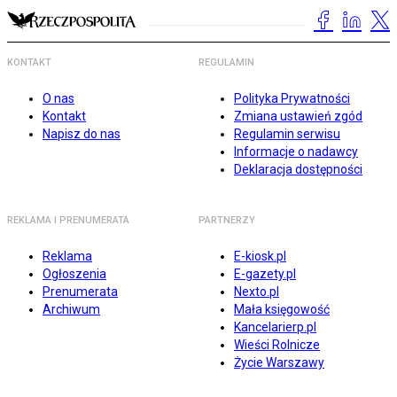
KONTAKT
REGULAMIN
O nas
Polityka Prywatności
Kontakt
Zmiana ustawień zgód
Napisz do nas
Regulamin serwisu
Informacje o nadawcy
Deklaracja dostępności
REKLAMA I PRENUMERATA
PARTNERZY
Reklama
E-kiosk.pl
Ogłoszenia
E-gazety.pl
Prenumerata
Nexto.pl
Archiwum
Mała księgowość
Kancelarierp.pl
Wieści Rolnicze
Życie Warszawy