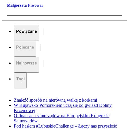
Małgorzata Piwowar
Powiązane
Polecane
Najnowsze
Tagi
Znaleźć sposób na nierówną walkę z korkami
W Kujawsko-Pomorskiem uczą się od gwiazd Doliny
Krzemowej
O finansach samorządów na Europejskim Kongresie
Samorządów
Pod hasłem #LubuskieChallenge – Łączy nas przyszłość