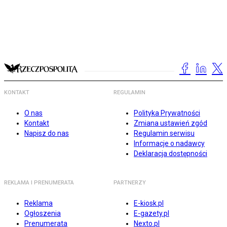
KONTAKT
REGULAMIN
O nas
Polityka Prywatności
Kontakt
Zmiana ustawień zgód
Napisz do nas
Regulamin serwisu
Informacje o nadawcy
Deklaracja dostępności
REKLAMA I PRENUMERATA
PARTNERZY
Reklama
E-kiosk.pl
Ogłoszenia
E-gazety.pl
Prenumerata
Nexto.pl