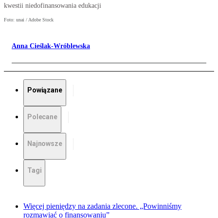
kwestii niedofinansowania edukacji
Foto: unai / Adobe Stock
Anna Cieślak-Wróblewska
Powiązane
Polecane
Najnowsze
Tagi
Więcej pieniędzy na zadania zlecone. „Powinniśmy
rozmawiać o finansowaniu”