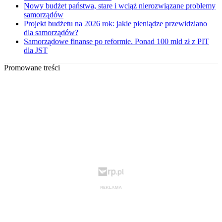
Nowy budżet państwa, stare i wciąż nierozwiązane problemy
samorządów
Projekt budżetu na 2026 rok: jakie pieniądze przewidziano
dla samorządów?
Samorządowe finanse po reformie. Ponad 100 mld zł z PIT
dla JST
Promowane treści