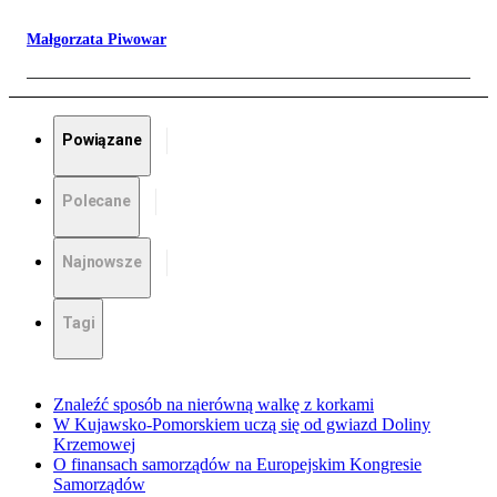
Małgorzata Piwowar
Powiązane
Polecane
Najnowsze
Tagi
Znaleźć sposób na nierówną walkę z korkami
W Kujawsko-Pomorskiem uczą się od gwiazd Doliny
Krzemowej
O finansach samorządów na Europejskim Kongresie
Samorządów