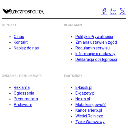
KONTAKT
REGULAMIN
O nas
Polityka Prywatności
Kontakt
Zmiana ustawień zgód
Napisz do nas
Regulamin serwisu
Informacje o nadawcy
Deklaracja dostępności
REKLAMA I PRENUMERATA
PARTNERZY
Reklama
E-kiosk.pl
Ogłoszenia
E-gazety.pl
Prenumerata
Nexto.pl
Archiwum
Mała księgowość
Kancelarierp.pl
Wieści Rolnicze
Życie Warszawy