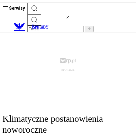
Serwisy
R
egiony
Klimatyczne postanowienia
noworoczne