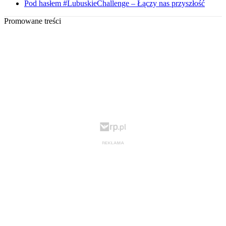
Pod hasłem #LubuskieChallenge – Łączy nas przyszłość
Promowane treści