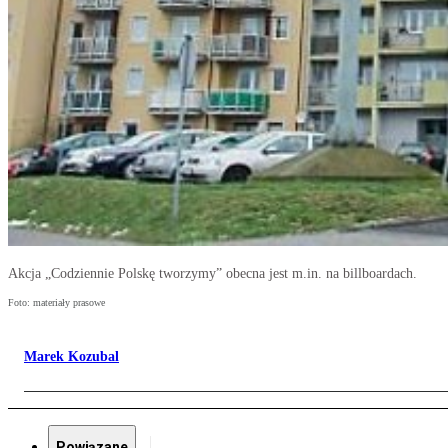
Akcja „Codziennie Polskę tworzymy” obecna jest m.in. na billboardach.
Foto: materiały prasowe
Marek Kozubal
Powiązane