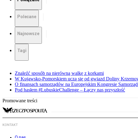
Polecane
Najnowsze
Tagi
Znaleźć sposób na nierówną walkę z korkami
W Kujawsko-Pomorskiem uczą się od gwiazd Doliny Krzemo
O finansach samorządów na Europejskim Kongresie Samorzą
Pod hasłem #LubuskieChallenge – Łączy nas przyszłość
Promowane treści
KONTAKT
O nas