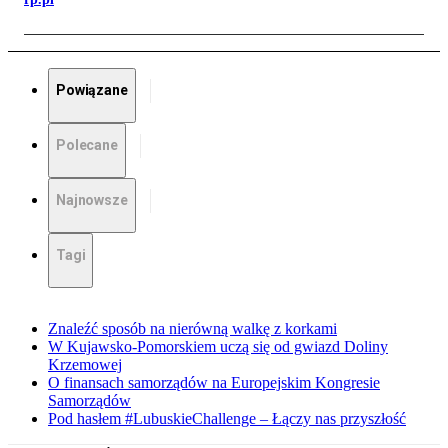
Powiązane
Polecane
Najnowsze
Tagi
Znaleźć sposób na nierówną walkę z korkami
W Kujawsko-Pomorskiem uczą się od gwiazd Doliny
Krzemowej
O finansach samorządów na Europejskim Kongresie
Samorządów
Pod hasłem #LubuskieChallenge – Łączy nas przyszłość