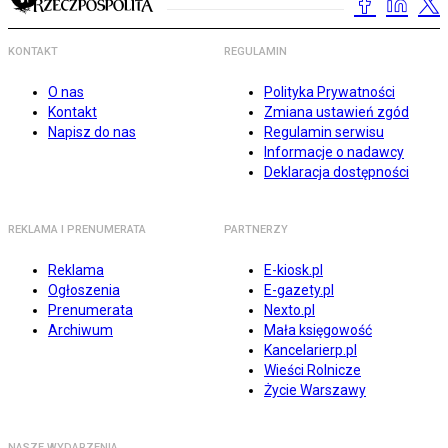
KONTAKT
REGULAMIN
O nas
Polityka Prywatności
Kontakt
Zmiana ustawień zgód
Napisz do nas
Regulamin serwisu
Informacje o nadawcy
Deklaracja dostępności
REKLAMA I PRENUMERATA
PARTNERZY
Reklama
E-kiosk.pl
Ogłoszenia
E-gazety.pl
Prenumerata
Nexto.pl
Archiwum
Mała księgowość
Kancelarierp.pl
Wieści Rolnicze
Życie Warszawy
NASZE WYDARZENIA