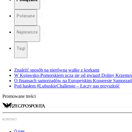
Polecane
Najnowsze
Tagi
Znaleźć sposób na nierówną walkę z korkami
W Kujawsko-Pomorskiem uczą się od gwiazd Doliny Krzemo
O finansach samorządów na Europejskim Kongresie Samorzą
Pod hasłem #LubuskieChallenge – Łączy nas przyszłość
Promowane treści
KONTAKT
O nas